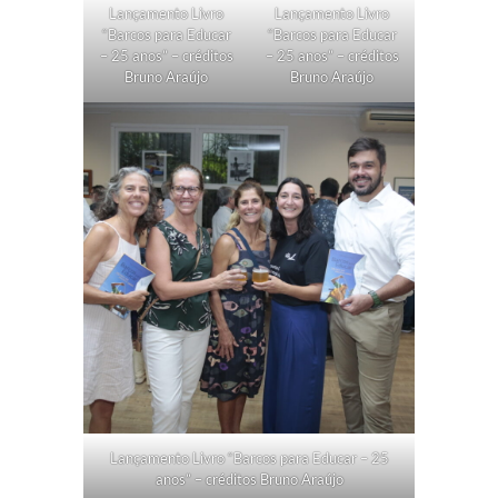
Lançamento Livro
Lançamento Livro
“Barcos para Educar
“Barcos para Educar
– 25 anos” – créditos
– 25 anos” – créditos
Bruno Araújo
Bruno Araújo
Lançamento Livro “Barcos para Educar – 25
anos” – créditos Bruno Araújo