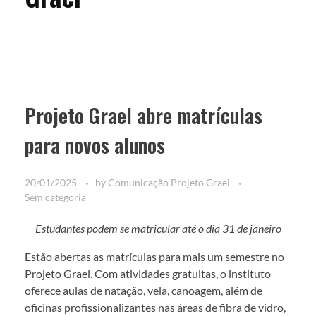
RESULTADOS
TRANSPARÊNCIA
NOTÍCIAS
Projeto Grael abre matrículas
Boletins
para novos alunos
PATROCÍNIO
20/01/2025
by
Comunicação Projeto Grael
Sem categoria
CONTATO
Estudantes podem se matricular até o dia 31 de janeiro
Estão abertas as matrículas para mais um semestre no
Projeto Grael. Com atividades gratuitas, o instituto
oferece aulas de natação, vela, canoagem, além de
oficinas profissionalizantes nas áreas de fibra de vidro,