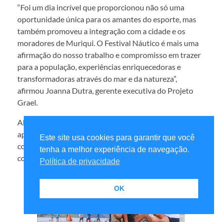
“Foi um dia incrível que proporcionou não só uma
oportunidade única para os amantes do esporte, mas
também promoveu a integração com a cidade e os
moradores de Muriqui. O Festival Náutico é mais uma
afirmação do nosso trabalho e compromisso em trazer
para a população, experiências enriquecedoras e
transformadoras através do mar e da natureza”,
afirmou Joanna Dutra, gerente executiva do Projeto
Grael.
Além das atividades esportivas, o evento também
apresentou o Projeto Circolar, que encantou a todos
Este site usa cookies para garantir que você
com um espetáculo musical e de arte circense,
tenha a melhor experiência de navegação.
contando a história de Mangaratiba.
Política de privacidade
OK