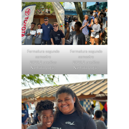
Formatura segundo
Formatura segundo
semestre
semestre
2023.2_creditos
2023.2_creditos
Nathália Lugão
Nathália Lugão