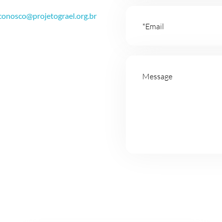
conosco@projetograel.org.br