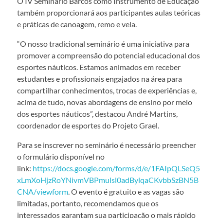
O IV Seminário Barcos como Instrumento de Educação
também proporcionará aos participantes aulas teóricas
e práticas de canoagem, remo e vela.
“O nosso tradicional seminário é uma iniciativa para
promover a compreensão do potencial educacional dos
esportes náuticos. Estamos animados em receber
estudantes e profissionais engajados na área para
compartilhar conhecimentos, trocas de experiências e,
acima de tudo, novas abordagens de ensino por meio
dos esportes náuticos”, destacou André Martins,
coordenador de esportes do Projeto Grael.
Para se inscrever no seminário é necessário preencher
o formulário disponível no
link:
https://docs.google.com/forms/d/e/1FAIpQLSeQ5
xLmXoHjzRoYNivmVBPmulsl0adBylqaCKvbbSzBN5B
CNA/viewform
. O evento é gratuito e as vagas são
limitadas, portanto, recomendamos que os
interessados garantam sua participação o mais rápido