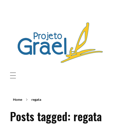
Projeto Grael
Conheça o Projeto Grael
QUEM SOMOS
Home
regata
PROGRAMAS
Tripulação
Posts tagged: regata